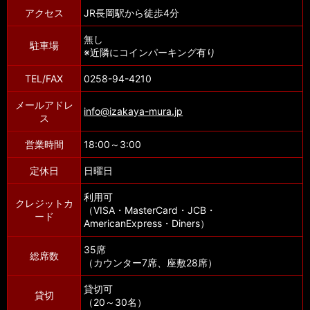
アクセス
JR長岡駅から徒歩4分
無し
駐車場
※近隣にコインパーキング有り
TEL/FAX
0258-94-4210
メールアドレ
info@izakaya-mura.jp
ス
営業時間
18:00～3:00
定休日
日曜日
利用可
クレジットカ
（VISA・MasterCard・JCB・
ード
AmericanExpress・Diners）
35席
総席数
（カウンター7席、座敷28席）
貸切可
貸切
（20～30名）