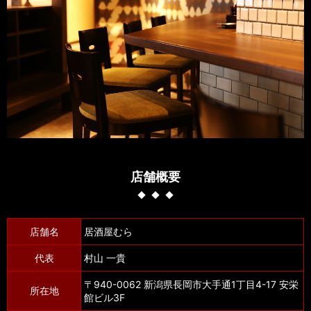
店舗概要
店舗名
居酒屋むら
代表
村山 一貴
〒940-0062 新潟県長岡市大手通1丁目4-17 安栄
所在地
館ビル3F